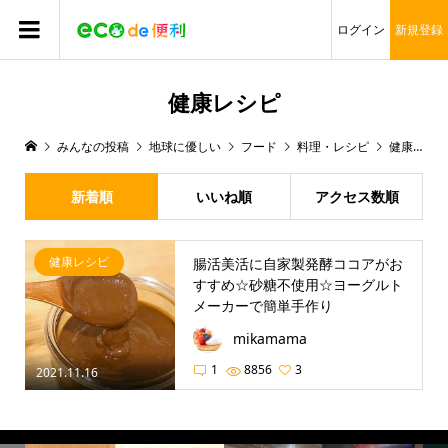
ログイン
新規登録
健康レシピ
みんなの投稿
地球に優しい
フード
料理・レシピ
健康レシピ
新着順
いいね順
アクセス数順
健康レシピ
腸活美活に自家製発酵ココアがお
すすめ☆砂糖不使用☆ヨーグルト
メーカーで簡単手作り
mikamama
1
8856
3
2021.11.16