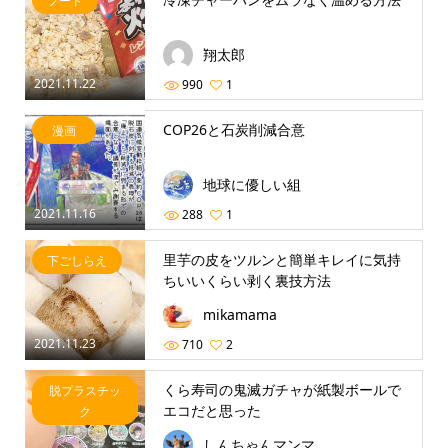
フード
翔太郎
2021.11.22
990
1
COP26と石炭削減合意
漫画
地球に優しい組
2021.11.16
288
1
里芋の皮をツルンと簡単キレイに気持
下ごしらえ
ちいいくらい剥く裏技方法
mikamama
2021.11.23
710
2
くら寿司の鬼滅ガチャが紙製ボールで
脱プラスチッ
エコだと思った
ク
しんちゃんマンマ