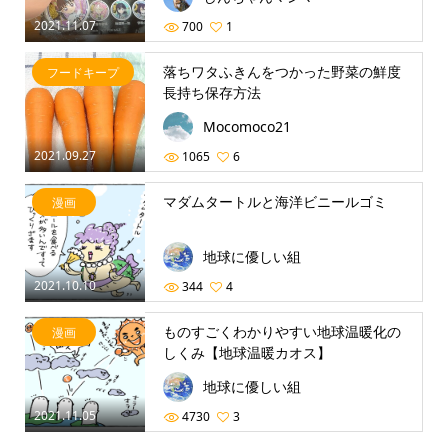
2021.11.07
700
1
落ちワタふきんをつかった野菜の鮮度
フードキープ
長持ち保存方法
Mocomoco21
2021.09.27
1065
6
マダムタートルと海洋ビニールゴミ
漫画
地球に優しい組
2021.10.10
344
4
ものすごくわかりやすい地球温暖化の
漫画
しくみ【地球温暖カオス】
地球に優しい組
2021.11.05
4730
3