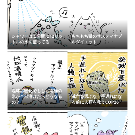
シャワーは１分間に12リッ
もちもち猫のサスティナブ
トルの水を使ってる
ルダイエット
地球温暖化でもしも南極の
氷が全部溶けたらどうなる
滅亡を選ぶな！手遅れにな
の？
る前に人類を救えCOP26