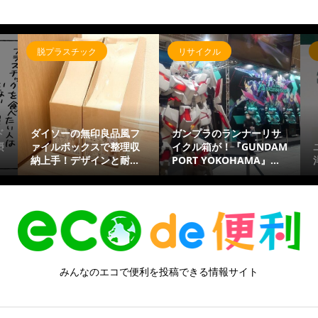
脱プラスチック
リサイクル
ド
ダイソーの無印良品風フ
ガンプラのランナーリサ
摂
ァイルボックスで整理収
イクル箱が！『GUNDAM
納上手！デザインと耐...
PORT YOKOHAMA』...
みんなのエコで便利を投稿できる情報サイト