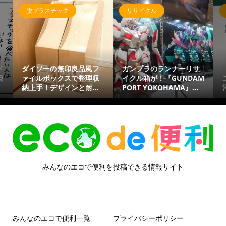
脱プラスチック
リサイクル
ド
ダイソーの無印良品風フ
ガンプラのランナーリサ
摂
ァイルボックスで整理収
イクル箱が！『GUNDAM
納上手！デザインと耐...
PORT YOKOHAMA』...
みんなのエコで便利を投稿できる情報サイト
みんなのエコで便利一覧
プライバシーポリシー