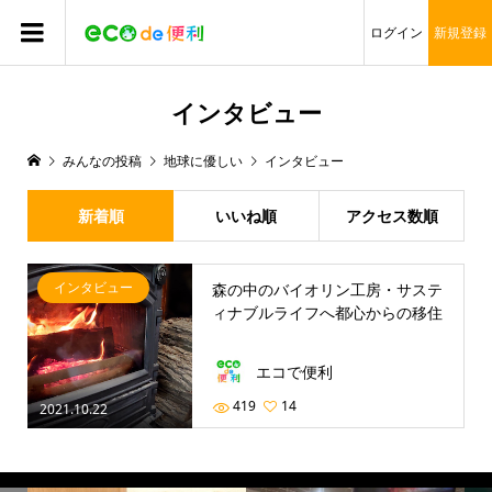
ログイン
新規登録
インタビュー
みんなの投稿
地球に優しい
インタビュー
新着順
いいね順
アクセス数順
インタビュー
森の中のバイオリン工房・サステ
ィナブルライフへ都心からの移住
エコで便利
419
14
2021.10.22