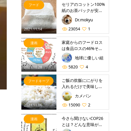
セリアのコットン100%
フード
紙のお茶パックが安...
Dr.mokyu
23054
1
2021.11.14
家庭からのフードロス
漫画
は食品ロスの46%そ...
地球に優しい組
5820
4
2021.10.28
ご飯の炊飯ににがりを
フードキープ
入れるだけで美味し...
カメパン
15090
2
2021.11.06
今さら聞けないCOP26
漫画
とは？どんな意味が...