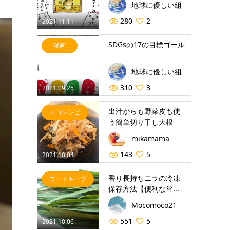
地球に優しい組
280
2
2021.11.11
SDGsの17の目標ゴール
漫画
地球に優しい組
310
3
2021.09.25
出汁がらも野菜皮も使
エコレシピ
う簡単切り干し大根
mikamama
143
5
2021.10.04
香り長持ちニラの冷凍
フードキープ
保存方法【便利な常...
Mocomoco21
551
5
2021.10.06