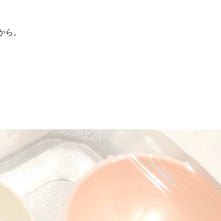
から。
。